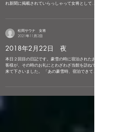
九頭竜川のサクラマス釣りも解禁から4日めとなり
ました。当館にご宿泊されたお客様、解禁日に釣
れ新聞に掲載されていらっしゃって女将としても
嬉しい初日でした。遊漁承認証は、早朝でも深夜
でも販売しておりますのでお気軽にいらして下さ
いませ。
松岡サウナ 女将
2021年11月2日
2018年2月22日 夜
本日２回目の日記です。豪雪の時に宿泊されたお
客様が、その時のお礼にとわざわざ当館を訪ねて
来て下さいました。 「あの豪雪時、宿泊できて助
かりました。私の大好きな御菓子、召し上がって
ください。」と、涙をこぼしながら下さり私も泣
いてしまいました。旅館としてこちらがお礼を申
し上げる...